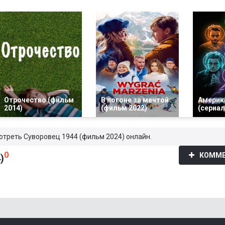
Отрочество (фильм
В погоне за мечтой
Америк
2014)
(фильм 2022)
(сериал
мотреть Суворовец 1944 (фильм 2024) онлайн.
0
КОММЕ
)