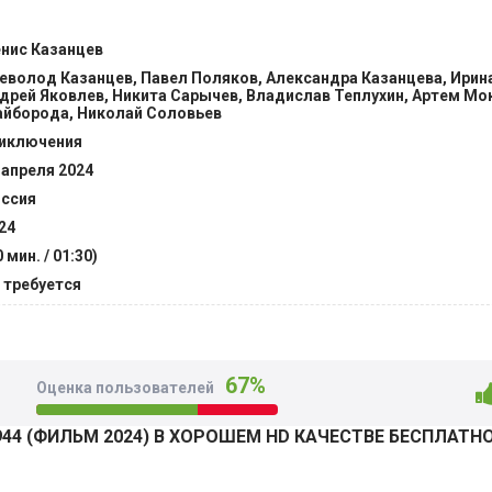
та банда действует с начала войны и нет никому покоя от пр
нис Казанцев
я оставаться в стороне. Он самостоятельно решает взять де
еволод Казанцев, Павел Поляков, Александра Казанцева, Ирин
 членов банды и лично и серьезно их наказать за обиду, пр
дрей Яковлев, Никита Сарычев, Владислав Теплухин, Артем Мок
ко после этого отдать в руки правоохранительных органов.
йборода, Николай Соловьев
иключения
ридется противостоять бандитом. На помощь к Вовке прихо
 апреля 2024
ратники, и вместе они становятся «мечом возмездия и спра
ссия
ножество серьезных и опасных испытаний, но вместе они 
24
0 мин. / 01:30)
 требуется
67%
Оценка пользователей
44 (ФИЛЬМ 2024) В ХОРОШЕМ HD КАЧЕСТВЕ БЕСПЛАТН