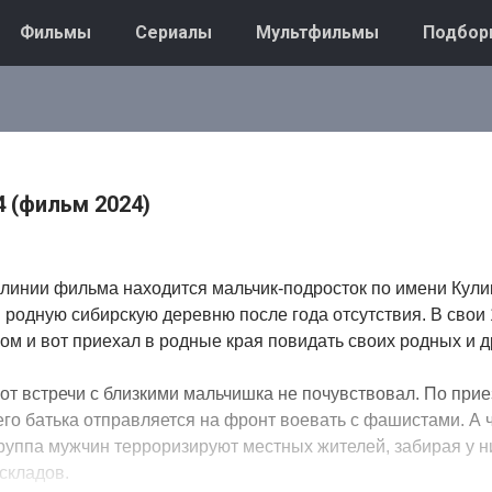
Фильмы
Сериалы
Мультфильмы
Подбор
 (фильм 2024)
линии фильма находится мальчик-подросток по имени Кули
 родную сибирскую деревню после года отсутствия. В свои 1
ом и вот приехал в родные края повидать своих родных и д
 от встречи с близкими мальчишка не почувствовал. По прие
его батька отправляется на фронт воевать с фашистами. А 
 группа мужчин терроризируют местных жителей, забирая у н
складов.