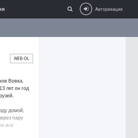
ки
Авторизация
WEB-DL
ков Вовка,
3 лет он год
рузей.
зду домой,
через пару
их все