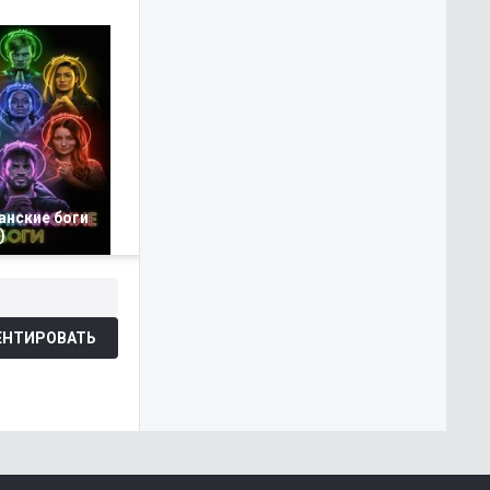
анские боги
)
НТИРОВАТЬ