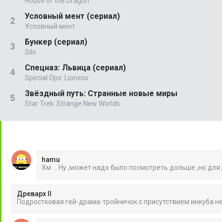
House of the Dragon
Условный мент (сериал)
Условный мент
Бункер (сериал)
Silo
Спецназ: Львица (сериал)
Special Ops: Lioness
Звёздный путь: Странные новые миры
Star Trek: Strange New Worlds
hamu
Хм ... Ну ,может надо было посмотреть дольше ,но для
Древарх II
Подростковая гей-драма-тройничок с присутствием инкуба 