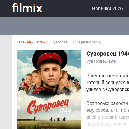
Новинки 2026
Главная
»
Фильмы
» Суворовец 1944 (фильм 2024)
Суворовец 1944
Суворовец 1944
В центре сюжетной 
который вернулся в
учился в Суворовск
Вот только радости
ему сообщили, что 
дней он видит, как
продовольствие со 