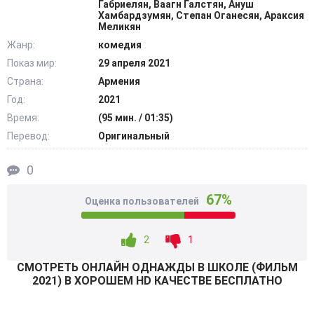
Габриелян, Ваагн Галстян, Ануш
закрытия. С трудностями персонажи встречались, но
Хамбардзумян, Степан Оганесян, Араксия
решили их совместными силами. @Filmix.fan
Меликян
Жанр:
комедия
Показ мир:
29 апреля 2021
Страна:
Армения
Год:
2021
Время:
(95 мин. / 01:35)
Перевод:
Оригинальный
0
67%
Оценка пользователей
2
1
СМОТРEТЬ ОНЛАЙН ОДНАЖДЫ В ШКОЛЕ (ФИЛЬМ
2021) В ХОРОШЕМ HD КАЧЕСТВЕ БЕСПЛАТНО