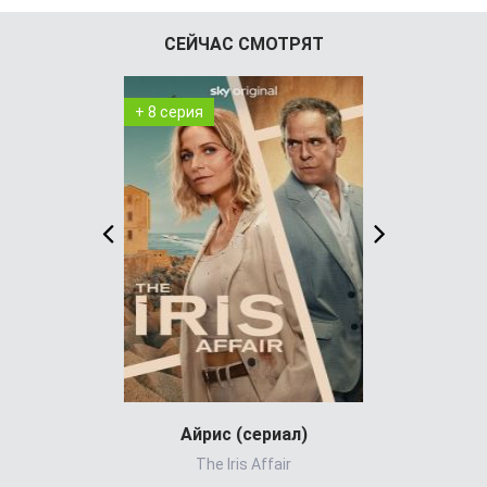
СЕЙЧАС СМОТРЯТ
+ 8 серия
+ 4 серия
Айрис (сериал)
Холод
The Iris Affair