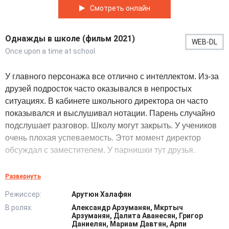
Смотреть онлайн
Однажды в школе (фильм 2021)
WEB-DL
Once upon a time at school
У главного персонажа все отлично с интеллектом. Из-за
друзей подросток часто оказывался в непростых
ситуациях. В кабинете школьного директора он часто
показывался и выслушивал нотации. Парень случайно
подслушает разговор. Школу могут закрыть. У учеников
очень плохая успеваемость. Этот момент директор
обсуждал с заместителем. У парнишки тут друзья.
Необходимо что-то предпринять. Мальчишка предложит
Развернуть
знакомым попробовать начать хорошо учиться, можно
Режиссер:
Арутюн Халафян
списывать и не прогуливать. Успеваемость необходимо
В ролях:
Александр Арзуманян, Мкртыч
улучшать. Попутно коллектив учителей возьмется за
Арзуманян, Далита Аванесян, Григор
работу. Всем захочется спасти учебное заведение от
Даниелян, Мариам Давтян, Арпи