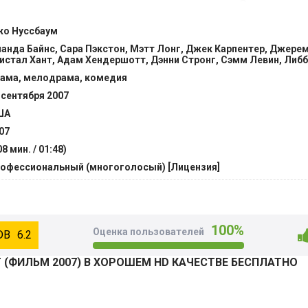
как люди не видят ее красоту и сексуальность. Это и есть к
ее неудач скитаний. @Filmix.fan
о Нуссбаум
анда Байнс, Сара Пэкстон, Мэтт Лонг, Джек Карпентер, Джере
истал Хант, Адам Хендершотт, Дэнни Стронг, Сэмм Левин, Либ
ама, мелодрама, комедия
 сентября 2007
ША
07
08 мин. / 01:48)
офессиональный (многоголосый) [Лицензия]
100%
Оценка пользователей
6.2
 (ФИЛЬМ 2007) В ХОРОШЕМ HD КАЧЕСТВЕ БЕСПЛАТНО