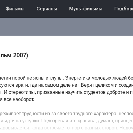
Фильмы
Сериалы
Мультфильмы
Подбор
льм 2007)
етии порой не ясны и глупы. Энергетика молодых людей б
суются враги, где на самом деле нет. Верят целиком и созда
 И стереотипы, призванные научить студентов доброте и п
я все наоборот.
еживает трудности из-за своего трудного характера, несп
и идти на уступки. Подозревая что красива, думает, принце
аровывается, когда встречает отпор с разных сторон. Нед