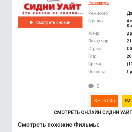
происходит с ней и 
Развернуть
преткновения всех 
Режиссер:
Дж
В ролях:
Ам
Смотреть онлайн
Кр
Жанр:
др
Показ мир:
21
Страна:
С
Год:
20
Время:
(1
Перевод:
Пр
0
6.535
СМОТРEТЬ ОНЛАЙН СИДНИ УАЙТ
Смотреть похожие Фильмы: