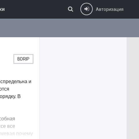
ки
Авторизация
BDRIP
еспредельна и
ются
орядку. В
особная
ссе все
оумевая почему