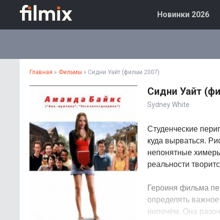
Новинки 2026
Главная
»
Фильмы
» Сидни Уайт (фильм 2007)
Сидни Уайт (фи
Sydney White
Студенческие перип
куда вырваться. Ри
непонятные химеры.
реальности творитс
Героиня фильма пер
определять важное 
нипочём. Она разоч