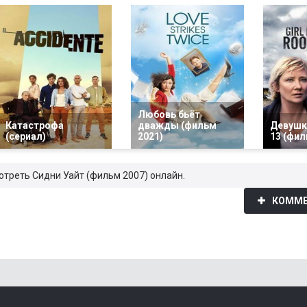
Любовь бьёт
Катастрофа
дважды (фильм
Девушк
(сериал)
2021)
13 (фил
отреть Сидни Уайт (фильм 2007) онлайн.
КОММЕ