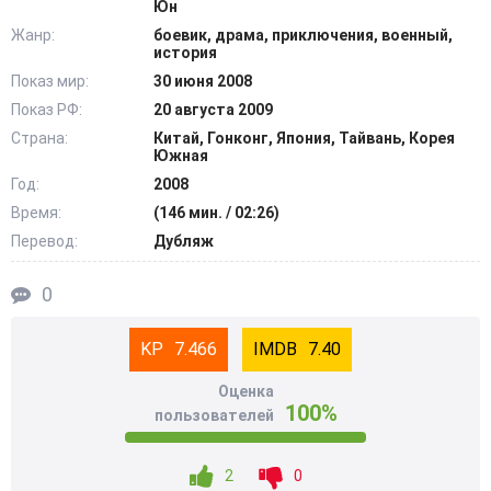
Юн
хитрость. @Filmix.fan
Жанр:
боевик, драма, приключения, военный,
история
Показ мир:
30 июня 2008
Показ РФ:
20 августа 2009
Страна:
Китай, Гонконг, Япония, Тайвань, Корея
Южная
Год:
2008
Время:
(146 мин. / 02:26)
Перевод:
Дубляж
0
7.466
7.40
Оценка
100%
пользователей
2
0