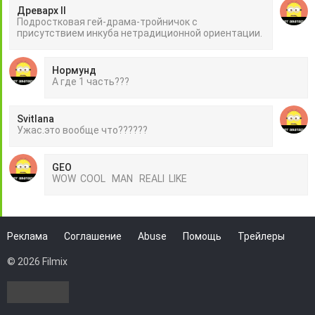
Древарх II
Подростковая гей-драма-тройничок с
присутствием инкуба нетрадиционной ориентации.
Нормунд
А где 1 часть???
Svitlana
Ужас.это вообще что??????
GEO
WOW COOL MAN REALI LIKE
Реклама
Соглашение
Abuse
Помощь
Трейлеры
© 2026 Filmix