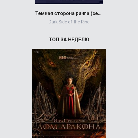
Темная сторона ринга (сериал 2019)
Каньон Рэ
Dark Side of the Ring
Rans
ТОП ЗА НЕДЕЛЮ