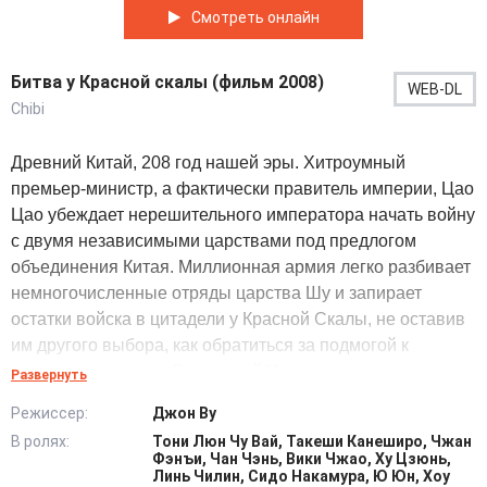
Смотреть онлайн
Битва у Красной скалы (фильм 2008)
WEB-DL
Chibi
Древний Китай, 208 год нашей эры. Хитроумный
премьер-министр, а фактически правитель империи, Цао
Цао убеждает нерешительного императора начать войну
с двумя независимыми царствами под предлогом
объединения Китая. Миллионная армия легко разбивает
немногочисленные отряды царства Шу и запирает
остатки войска в цитадели у Красной Скалы, не оставив
им другого выбора, как обратиться за подмогой к
правителю царства Восточный У, послав туда военного
Развернуть
советника Лян Чжугэ. Ему удается убедить правителя
Режиссер:
Джон Ву
царства послать на помощь осажденным армию,
В ролях:
Тони Люн Чу Вай, Такеши Канеширо, Чжан
возглавляемую вице-правителем Чжоу Юем. И теперь
Фэнъи, Чан Чэнь, Вики Чжао, Ху Цзюнь,
неясно, сможет ли грубая сила одолеть мужество и
Линь Чилин, Сидо Накамура, Ю Юн, Хоу