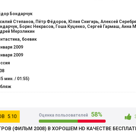
режде чем он сможет спасти эту планету. @Filmix.fan
дор Бондарчук
силий Степанов, Пётр Фёдоров, Юлия Снигирь, Алексей Серебр
ндарчук, Борис Некрасов, Гоша Куценко, Сергей Гармаш, Анна 
дрей Мерзликин
нтастика, боевик
января 2009
января 2009
ссия
08
15 мин. / 01:55)
убляж
58%
Оценка пользователей
5.10
ОВ (ФИЛЬМ 2008) В ХОРОШЕМ HD КАЧЕСТВЕ БЕСПЛА