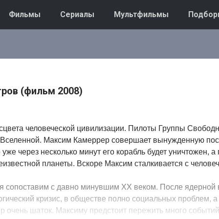
Фильмы
Сериалы
Мультфильмы
Подбор
ров (фильм 2008)
асцвета человеческой цивилизации. Пилоты Группы Свобод
 Вселенной. Максим Камеррер совершает вынужденную пос
 уже через несколько минут его корабль будет уничтожен, а 
еизвестной планеты. Вскоре Максим сталкивается с челове
ия сопоставим с давно минувшим ХХ веком. После ядерной
огический кризис, в обществе полно социальных проблем, а
 очень шаток. Максиму предстоит пережить много событий