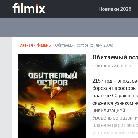
Новинки 2026
Главная
»
Фильмы
» Обитаемый остров (фильм 2008)
Обитаемый ост
Обитаемый остров
2157 год – эпоха р
бороздят просторы
планете Саракш, но
окажется узником н
цивилизацией.
Уровень ее развит
планете царит экол
установившийся мир