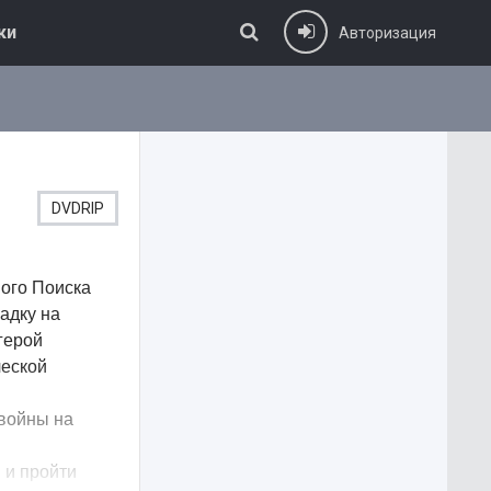
ки
Авторизация
DVDRIP
ного Поиска
адку на
герой
ческой
 войны на
 и пройти