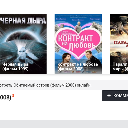
Чёрная дыра
Контракт на любовь
Паралл
(фильм 1999)
(фильм 2008)
миры (
мотреть Обитаемый остров (фильм 2008) онлайн.
0
КОММЕ
008)