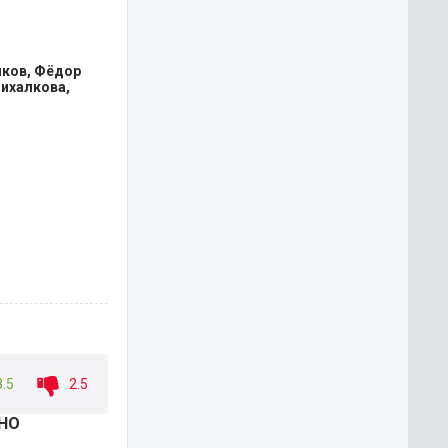
яков, Фёдор
Михалкова,
3.5
2.5
ТНО