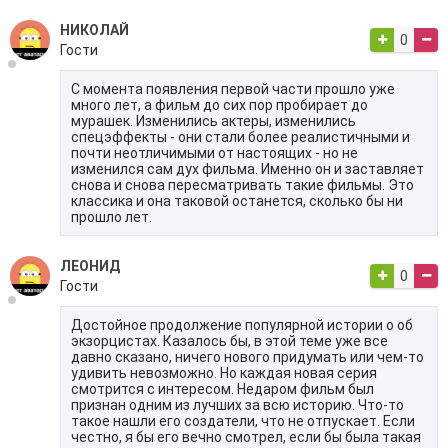
НИКОЛАЙ
0
Гости
С момента появления первой части прошло уже
много лет, а фильм до сих пор пробирает до
мурашек. Изменились актеры, изменились
спецэффекты - они стали более реалистичными и
почти неотличимыми от настоящих - но не
изменился сам дух фильма. Именно он и заставляет
снова и снова пересматривать такие фильмы. Это
классика и она таковой останется, сколько бы ни
прошло лет.
ЛЕОНИД
0
Гости
Достойное продолжение популярной истории о об
экзорцистах. Казалось бы, в этой теме уже все
давно сказано, ничего нового придумать или чем-то
удивить невозможно. Но каждая новая серия
смотрится с интересом. Недаром фильм был
признан одним из лучших за всю историю. Что-то
такое нашли его создатели, что не отпускает. Если
честно, я бы его вечно смотрел, если бы была такая