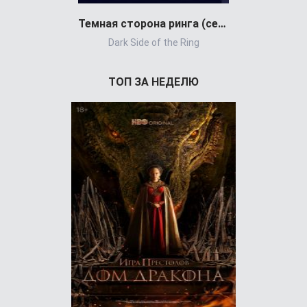
Темная сторона ринга (сериал 2019)
Каньон Рэ
Dark Side of the Ring
Rans
ТОП ЗА НЕДЕЛЮ