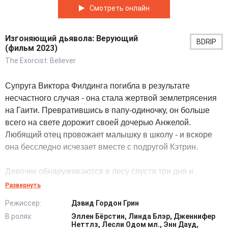
Смотреть онлайн
Изгоняющий дьявола: Верующий
BDRIP
(фильм 2023)
The Exorcist: Believer
Супруга Виктора Филдинга погибла в результате
несчастного случая - она стала жертвой землетрясения
на Гаити. Превратившись в папу-одиночку, он больше
всего на свете дорожит своей дочерью Анжелой.
Любящий отец провожает малышку в школу - и вскоре
она бесследно исчезает вместе с подругой Кэтрин.
Девочки обнаруживаются в лесу спустя три дня и
демонстрируют до крайности странное поведение.
Развернуть
Беззаботные школьницы уверены, что провели в чаще
Режиссер:
Дэвид Гордон Грин
не больше двух часов. Они постепенно проявляют
В ролях:
Эллен Бёрстин, Линда Блэр, Дженнифер
агрессию, жалуются на самочувствие, нападают на
Неттлз, Лесли Одом мл., Энн Дауд,