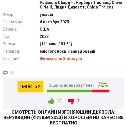
людей. У родителей появляется страшное подозрение -
Рафаэль Сбардж, Норберт Лео Бац, Olivia
O'Neill, Лидия Джюэтт, Chloe Traicos
девочки одержимы демоном.
Жанр:
ужасы
Показ мир:
4 октября 2023
Для борьбы с потусторонним злом требуется опытный
Страна:
США
человек - и Виктор обращается к Крис Макнил, сумевшей
вызволить дочку Риган из лап жуткой сущности.
Год:
2023
Отчаянное положение отца ей понятно и вызывает
Время:
(111 мин. / 01:51)
сочувствие. Согласившись помочь, женщина не
Перевод:
многоголосый закадровый
подозревает, что ей предстоит встреча со старым
Из серии:
Фильмы на Хэллоуин
“знакомым” - тем же чудовищем, которое уже появлялось
в земной ипостаси, вселившись в ее ребенка. Темные
2
силы собираются взять реванш и им необходимо
72%
помешать. @Filmix.fan
Оценка пользователей
5.2
18
7
СМОТРEТЬ ОНЛАЙН ИЗГОНЯЮЩИЙ ДЬЯВОЛА:
ВЕРУЮЩИЙ (ФИЛЬМ 2023) В ХОРОШЕМ HD КАЧЕСТВЕ
БЕСПЛАТНО