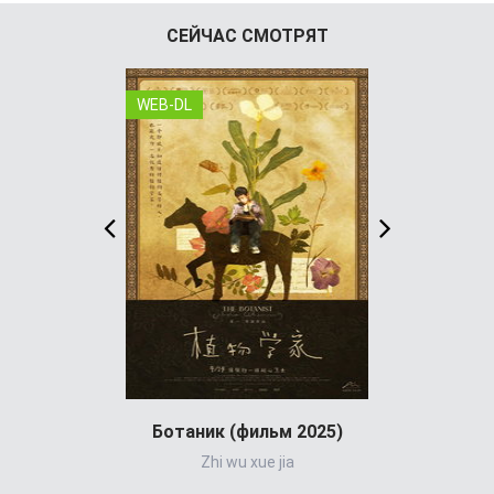
СЕЙЧАС СМОТРЯТ
WEB-DL
WEB-DL
Ботаник (фильм 2025)
Zhi wu xue jia
Emer