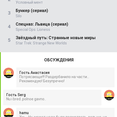
Условный мент
Бункер (сериал)
Silo
Спецназ: Львица (сериал)
Special Ops: Lioness
Звёздный путь: Странные новые миры
Star Trek: Strange New Worlds
ОБСУЖДЕНИЯ
Гость Анастасия
Потрясающе!!! Раздербанило на части...
Рекомендую! Безупречно!
Гость Serg
Nu i bred..polnoe gavno..
hamu
Хм ... Ну ,может надо было посмотреть дольше ,но