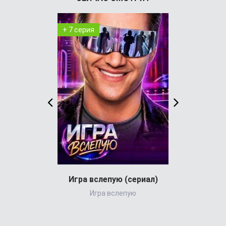
+ 7 серия
+ 29 серия
Игра вслепую (сериал)
Игра вслепую
Великол