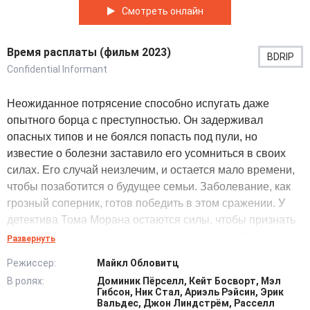
Смотреть онлайн
Время расплаты (фильм 2023)
BDRIP
Confidential Informant
Неожиданное потрясение способно испугать даже
опытного борца с преступностью. Он задерживал
опасных типов и не боялся попасть под пули, но
известие о болезни заставило его усомниться в своих
силах. Его случай неизлечим, и остается мало времени,
чтобы позаботится о будущее семьи. Заболевание, как
грозный соперник, готов победить в этом сражении. У
детектива Тома Морана остаются силы, чтобы признать
поражение и подготовиться к последствиям. Если его
Развернуть
уволят по болезни, отправив доживать в вынужденной
Режиссер:
Майкл Обловитц
изоляции, то его родным придется заботиться о себе
В ролях:
Доминик Пёрселл, Кейт Босворт, Мэл
самим.
Гибсон, Ник Стал, Ариэль Рэйсин, Эрик
Вальдес, Джон Линдстрём, Расселл