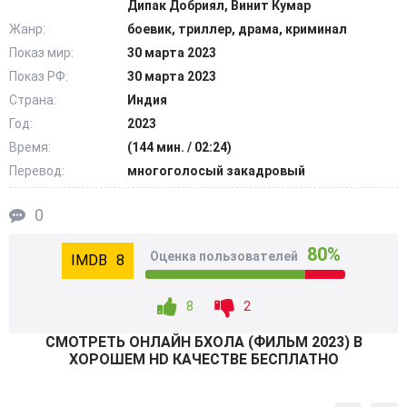
Дипак Добриял, Винит Кумар
Жанр:
боевик, триллер, драма, криминал
Не имея возможности совершать ошибки, когда на кону
Показ мир:
30 марта 2023
стоит жизнь его собственного ребенка, Бхола пришел в
Показ РФ:
30 марта 2023
настоящую ярость, вступив в противостояние со всеми
противниками, заведя конфликт не только с бандитами,
Страна:
Индия
но и с полицией штата. @Filmix.fan
Год:
2023
Время:
(144 мин. / 02:24)
Перевод:
многоголосый закадровый
0
80%
Оценка пользователей
8
8
2
СМОТРEТЬ ОНЛАЙН БХОЛА (ФИЛЬМ 2023) В
ХОРОШЕМ HD КАЧЕСТВЕ БЕСПЛАТНО