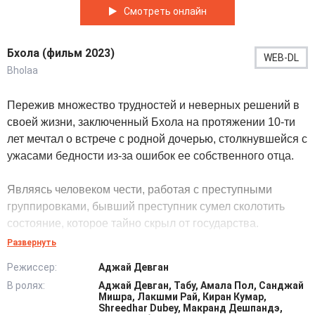
Смотреть онлайн
Бхола (фильм 2023)
WEB-DL
Bholaa
Пережив множество трудностей и неверных решений в
своей жизни, заключенный Бхола на протяжении 10-ти
лет мечтал о встрече с родной дочерью, столкнувшейся с
ужасами бедности из-за ошибок ее собственного отца.
Являясь человеком чести, работая с преступными
группировками, бывший преступник сумел сколотить
состояние, которое тайно скрыл от государства.
Развернуть
Так, надеясь начать жизнь с чистого листа с любимой
Режиссер:
Аджай Девган
супругой и ребенком, освободившийся заключенный,
В ролях:
Аджай Девган, Табу, Амала Пол, Санджай
никак не ожидал столкнуться с давним врагом,
Мишра, Лакшми Рай, Киран Кумар,
решившим покончить с его родными.
Shreedhar Dubey, Макранд Дешпандэ,