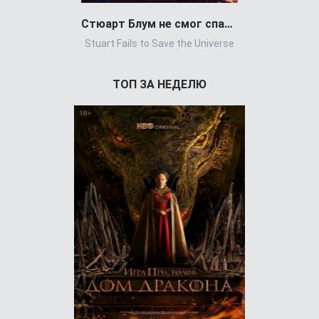
Стюарт Блум не смог спасти вселенную
Stuart Fails to Save the Universe
Power Book 
ТОП ЗА НЕДЕЛЮ