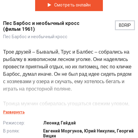
Смотреть онлайн
Пес Барбос и необычный кросс
BDRIP
(фильм 1961)
Пес Барбос и необычный кросс
Трое друзей – Бывалый, Трус и Балбес – собрались на
рыбалку в живописном лесном уголке. Они надеялись
провести приятный отдых, но их питомец, пес по кличке
Барбос, думал иначе. Он не был рад идее сидеть рядом
с хозяевами у озера и скучать, ему хотелось бегать и
играть на просторной поляне.
Троица мужчин собиралась угощаться свежим уловом,
но не хотела ждать, чтобы рыбки попались на крючок.
Развернуть
Импровизированные браконьеры, которые запаслись
Режиссер:
Леонид Гайдай
динамитом, решили быстро заработать на рыбалке.
В ролях:
Евгений Моргунов, Юрий Никулин, Георгий
Однако их планы не сбылись из-за прибытия
Вицин