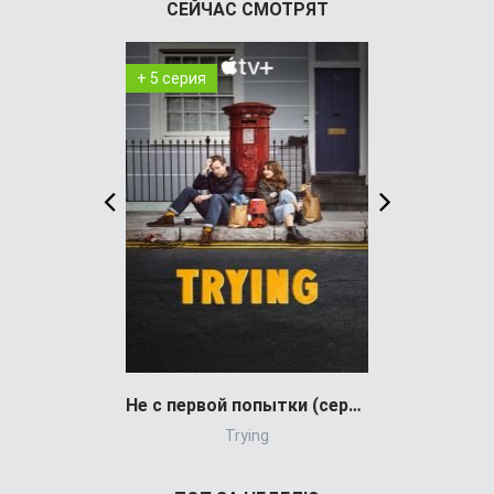
СЕЙЧАС СМОТРЯТ
+ 5 серия
+ 6 серия
Не с первой попытки (сериал)
Trying
Dark Si