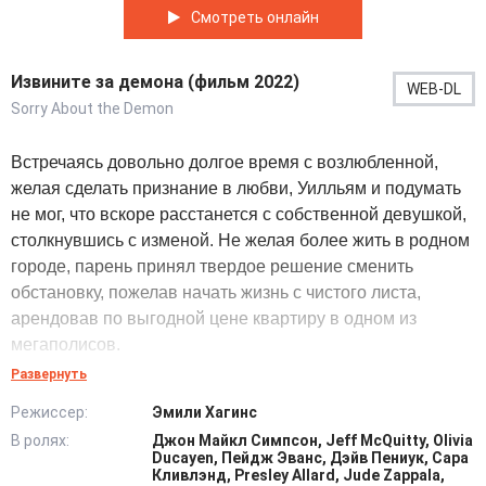
Смотреть онлайн
Извините за демона (фильм 2022)
WEB-DL
Sorry About the Demon
Встречаясь довольно долгое время с возлюбленной,
желая сделать признание в любви, Уилльям и подумать
не мог, что вскоре расстанется с собственной девушкой,
столкнувшись с изменой. Не желая более жить в родном
городе, парень принял твердое решение сменить
обстановку, пожелав начать жизнь с чистого листа,
арендовав по выгодной цене квартиру в одном из
мегаполисов.
Развернуть
Так, став начинать привыкать к жизни в большом городе,
Режиссер:
Эмили Хагинс
он и подумать не смел, что столкнется с проявлением
В ролях:
Джон Майкл Симпсон, Jeff McQuitty, Olivia
сверхъестественных событий, всерьез напугавших его.
Ducayen, Пейдж Эванс, Дэйв Пениук, Сара
Осознав, что жизнь в квартире течет своим ходом, Билл
Кливлэнд, Presley Allard, Jude Zappala,