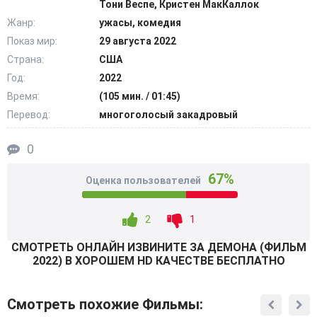
Тони Веспе, Кристен МакКаллок
нашел следы пребывания демона рядом с ним, поняв,
Жанр:
ужасы, комедия
что дела обрели совершенно печальный исход. Желая
Показ мир:
29 августа 2022
избавиться от гостя из преисподней, попавший в
Страна:
США
ловушку мужчина намерен дать отпор монстру,
надеявшемуся поглотить его душу, невзирая на
Год:
2022
сопротивление. @Filmix.fan
Время:
(105 мин. / 01:45)
Перевод:
многоголосый закадровый
0
67%
Оценка пользователей
2
1
СМОТРEТЬ ОНЛАЙН ИЗВИНИТЕ ЗА ДЕМОНА (ФИЛЬМ
2022) В ХОРОШЕМ HD КАЧЕСТВЕ БЕСПЛАТНО
Смотреть похожие Фильмы: