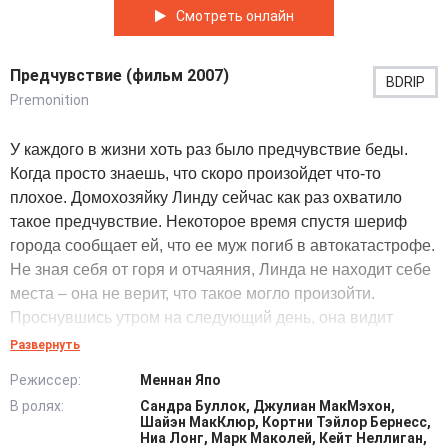
Смотреть онлайн
Предчувствие (фильм 2007)
BDRIP
Premonition
У каждого в жизни хоть раз было предчувствие беды.
Когда просто знаешь, что скоро произойдет что-то
плохое. Домохозяйку Линду сейчас как раз охватило
такое предчувствие. Некоторое время спустя шериф
города сообщает ей, что ее муж погиб в автокатастрофе.
Не зная себя от горя и отчаяния, Линда не находит себе
места – она не верит, что такое могло произойти.
Проснувшись утром на следующий день, она видит
своего мужа целым и невредимым...
Развернуть
Вскоре Линда поймет, что это было не простое
Режиссер:
Меннан Япо
предчувствие, и теперь она должна предотвратить
В ролях:
Сандра Буллок, Джулиан МакМэхон,
трагедию. @Filmix.fan
Шайэн МакКлюр, Кортни Тэйлор Бернесс,
Ниа Лонг, Марк Маколей, Кейт Неллиган,