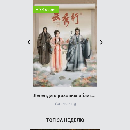
+ 34 серия
+ 1 серия
Легенда о розовых облаках (сериал)
Yun xiu xing
Выживали
ТОП ЗА НЕДЕЛЮ