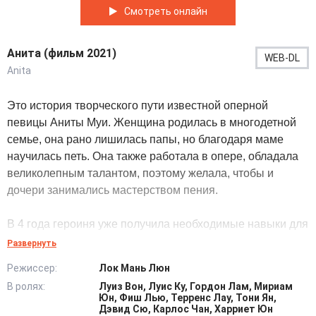
Смотреть онлайн
Анита (фильм 2021)
WEB-DL
Anita
Это история творческого пути известной оперной
певицы Аниты Муи. Женщина родилась в многодетной
семье, она рано лишилась папы, но благодаря маме
научилась петь. Она также работала в опере, обладала
великолепным талантом, поэтому желала, чтобы и
дочери занимались мастерством пения.
В 4 года героиня уже получила необходимые навыки для
исполнения опер, а в юном возрасте она сумела
Развернуть
выиграть в известном вокальном конкурсе, обойдя 3000
Режиссер:
Лок Мань Люн
претендентов на победу. Гениальная, музыкальная
В ролях:
Луиз Вон, Луис Ку, Гордон Лам, Мириам
личность прошла немало испытаний, сумела научиться
Юн, Фиш Лью, Терренс Лау, Тони Ян,
преодолевать страхи и сомнения, доказывая всему
Дэвид Сю, Карлос Чан, Харриет Юн