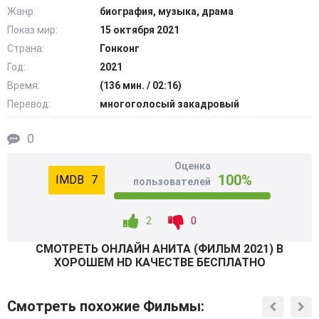
миру, что она лучшая... @Filmix.fan
Жанр:
биография, музыка, драма
Показ мир:
15 октября 2021
Страна:
Гонконг
Год:
2021
Время:
(136 мин. / 02:16)
Перевод:
многоголосый закадровый
0
Оценка
100%
7
пользователей
2
0
СМОТРEТЬ ОНЛАЙН АНИТА (ФИЛЬМ 2021) В
ХОРОШЕМ HD КАЧЕСТВЕ БЕСПЛАТНО
Смотреть похожие Фильмы: