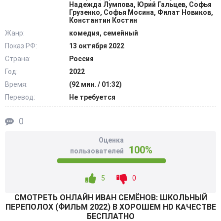
Ваню, в обыкновенную школу, надеясь, что там он
Надежда Лумпова, Юрий Гальцев, Софья
Грузенко, Софья Мосина, Филат Новиков,
сможет измениться в лучшую сторону. Как оказалось,
Константин Костин
после перевода Семёнова, стало гораздо хуже. В новом
Жанр:
комедия, семейный
учебном учреждении, мальчишка находит себе друзей,
Показ РФ:
13 октября 2022
которых начинает подстрекать на разные
Страна:
Россия
отвратительные поступки. В настоящем аду оказался не
Год:
2022
только класс, где учиться Иван, но и вся школа. Желая
Время:
(92 мин. / 01:32)
раз и навсегда избавиться от этого кошмара,
Перевод:
Не требуется
преподавателям приходиться применить особые меры.
@Filmix.fan
0
Оценка
100%
пользователей
5
0
СМОТРEТЬ ОНЛАЙН ИВАН СЕМЁНОВ: ШКОЛЬНЫЙ
ПЕРЕПОЛОХ (ФИЛЬМ 2022) В ХОРОШЕМ HD КАЧЕСТВЕ
БЕСПЛАТНО