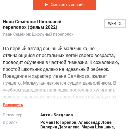
Смотреть онлайн
Иван Семёнов: Школьный
WEB-DL
переполох (фильм 2022)
Иван Семёнов: Школьный переполох
На первый взгляд обычный мальчишка, не
отличающийся от остальных детей своего возраста,
проводит обучение в частной гимназии. К сожалению,
простой школьник далеко не идеальный ребёнок.
Поведение и характер Ивана Семёнова, желает
лучшего. Мальчуган является сущим дьяволёнком. В
учебном заведении, парнишка постоянно хулиганит,
задирает одноклассников, сверстников и выводит из
себя преподавателей, срывая уроки.
Развернуть
Режиссер:
Антон Богданов
Понимая, что так продолжаться не может, учителя
В ролях:
Роман Погорелов, Александр Лойе,
предпринимают решение перевести неугомонного
Валерия Дергилева, Мария Шукшина,