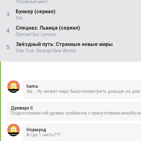
Условный мент
Бункер (сериал)
Silo
Спецназ: Львица (сериал)
Special Ops: Lioness
Звёздный путь: Странные новые миры
Star Trek: Strange New Worlds
hamu
Хм ... Ну ,может надо было посмотреть дольше ,но для
Древарх II
Подростковая гей-драма-тройничок с присутствием инкуба 
Нормунд
А где 1 часть???