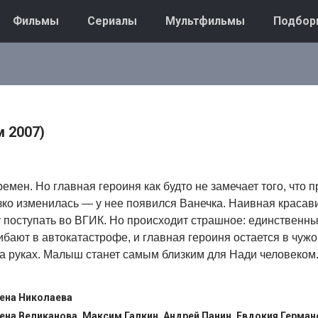
Фильмы
Сериалы
Мультфильмы
Подбор
 2007)
емен. Но главная героиня как будто не замечает того, что 
езко изменилась — у нее появился Ванечка. Наивная краса
 поступать во ВГИК. Но происходит страшное: единственн
бают в автокатастрофе, и главная героиня остается в чужо
а руках. Малыш станет самым близким для Нади человеком.
ена Николаева
ена Великанова, Максим Галкин, Андрей Панин, Евдокия Герман