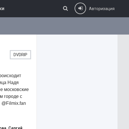
ки
Авторизация
DVDRIP
происходит
вица Надя
ые московские
м городе с
 @Filmix.fan
ова, Сергей