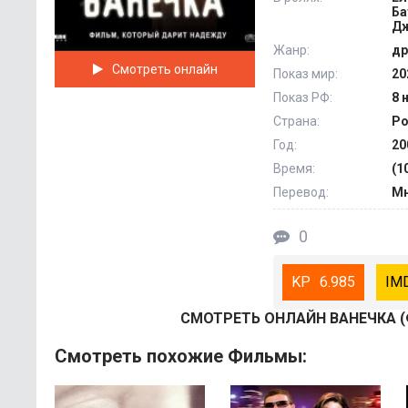
Ба
Дж
Жанр:
др
Смотреть онлайн
Показ мир:
20
Показ РФ:
8 
Страна:
Ро
Год:
20
Время:
(1
Перевод:
Мн
0
6.985
СМОТРEТЬ ОНЛАЙН ВАНЕЧКА (
Смотреть похожие Фильмы: