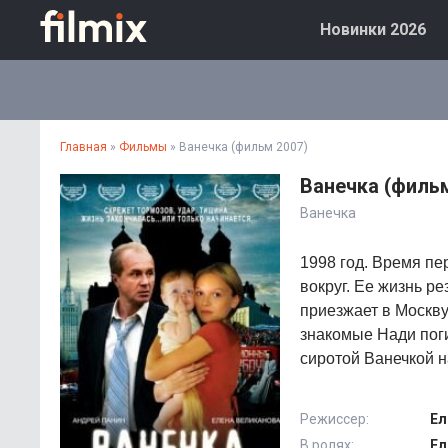
Новинки 2026
Главная
»
Фильмы
» Ванечка (фильм 2007)
Ванечка (фильм
Ванечка
1998 год. Время пер
вокруг. Ее жизнь р
приезжает в Москву
знакомые Нади поги
сиротой Ванечкой н
Режиссер:
Ел
В ролях:
Ел