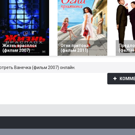
Жизнь врасплох
Огни притона
Предло
(фильм 2007)
(фильм 2011)
(фильм 
мотреть Ванечка (фильм 2007) онлайн.
КОММЕ