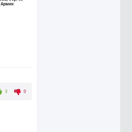
, Армен
3
0