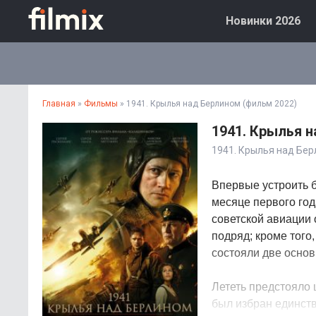
Новинки 2026
Главная
»
Фильмы
» 1941. Крылья над Берлином (фильм 2022)
1941. Крылья н
1941. Крылья над Бе
Впервые устроить 
месяце первого го
советской авиации 
подряд; кроме того
состояли две основ
Лететь предстояло 
был избран единст