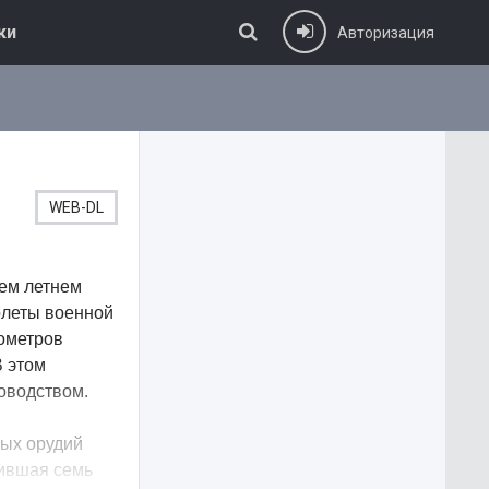
ки
Авторизация
WEB-DL
ем летнем
олеты военной
лометров
В этом
ководством.
ных орудий
вившая семь