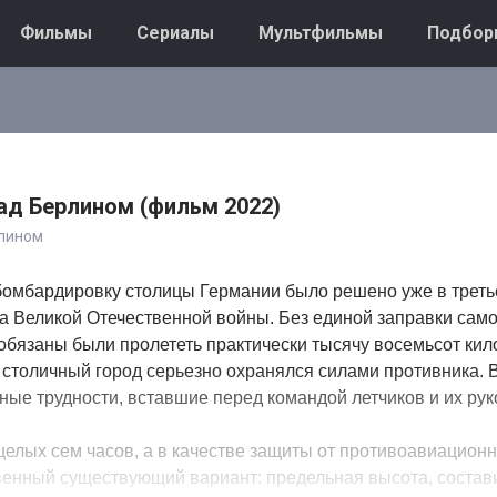
Фильмы
Сериалы
Мультфильмы
Подбор
ад Берлином (фильм 2022)
рлином
бомбардировку столицы Германии было решено уже в треть
да Великой Отечественной войны. Без единой заправки сам
обязаны были пролететь практически тысячу восемьсот ки
, столичный город серьезно охранялся силами противника. 
ные трудности, вставшие перед командой летчиков и их ру
целых сем часов, а в качестве защиты от противоавиацион
венный существующий вариант: предельная высота, соста