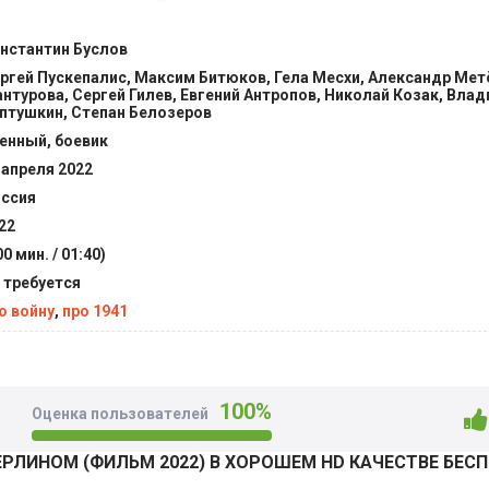
верхностью земли. Полтора десятка летательных аппарато
онечно ответственное боевое задание седьмого числа, уже 
нстантин Буслов
равилась в саму столицу противника, а другие направили св
ргей Пускепалис, Максим Битюков, Гела Месхи, Александр Мет
неподалеку. В результате подвиг был совершен – задание 
нтурова, Сергей Гилев, Евгений Антропов, Николай Козак, Вла
о. @Filmix.fan
птушкин, Степан Белозеров
енный, боевик
 апреля 2022
ссия
22
00 мин. / 01:40)
 требуется
о войну
,
про 1941
100%
Оценка пользователей
ЕРЛИНОМ (ФИЛЬМ 2022) В ХОРОШЕМ HD КАЧЕСТВЕ БЕС