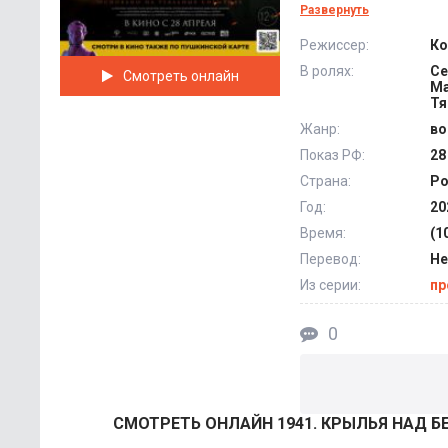
тысяч метров на по
Развернуть
и вылетели на беск
Режиссер:
Ко
Пятерка из них отп
В ролях:
Се
Смотреть онлайн
Штеттин – городок 
Ма
оказалось выполнен
Тя
Жанр:
во
Показ РФ:
28
Страна:
Ро
Год:
20
Время:
(1
Перевод:
Не
Из серии:
пр
0
СМОТРEТЬ ОНЛАЙН 1941. КРЫЛЬЯ НАД Б