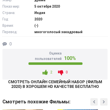
Жанр:
драма
порезче отделаться от конкурентов и обрести
Показ мир:
5 октября 2020
долгожданное и страшно желанное семейное счастье.
Страна:
Индия
Полный дом живых сумасшедших родственники уже
Год:
2020
способен свести с ума кого угодно, что говорить про
Время:
(-)
постоянно присутствующее рядом привидение! Но если
Перевод:
многоголосый закадровый
призрачному мужчине помогает божество – его
рекомендации не окажутся бесполезными. @Filmix.fan
0
Оценка
100%
пользователей
2
0
СМОТРEТЬ ОНЛАЙН СЕМЕЙНЫЙ НАБОР (ФИЛЬМ
2020) В ХОРОШЕМ HD КАЧЕСТВЕ БЕСПЛАТНО
Смотреть похожие Фильмы: