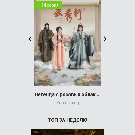
+ 34 серия
+ 1 серия
Легенда о розовых облаках (сериал)
Yun xiu xing
Выживали
ТОП ЗА НЕДЕЛЮ