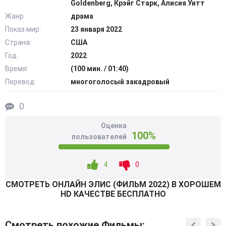
Goldenberg, Крэйг Старк, Алисия Уитт
прибудет она в будущее, а конкретно 1973 год.
Жанр:
драма
Неизвестное явление помогло героине, но не решило
Показ мир:
23 января 2022
все ее бедствия. В этом новом для себя мире, девушка
Страна:
США
решает исправить все возможные вопросы касательно
неравенства общества вокруг. Несмотря на равные
Год:
2022
возможности перед законом, мир еще далек от
Время:
(100 мин. / 01:40)
справедливости. @Filmix.fan
Перевод:
многоголосый закадровый
0
Оценка
100%
пользователей
4
0
СМОТРEТЬ ОНЛАЙН ЭЛИС (ФИЛЬМ 2022) В ХОРОШЕМ
HD КАЧЕСТВЕ БЕСПЛАТНО
Смотреть похожие Фильмы: