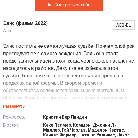
Смотреть онлайн
Элис (фильм 2022)
WEB-DL
Alice
Элис постигла не самая лучшая судьба. Причем злой рок
преследует ее с самого рождения. Ведь она стала
представительницей эпохи, когда чернокожее население
находилось в рабстве. Девушка не избежала этой
судьбы. Большая часть ее существования прошла в
пределах одной фермы. В скором времени
обстоятельства осложнятся самым исключительным
образом. Началом событий станет ссора с хозяином и
владельцем фермерского угодья.
Развернуть
Режиссер:
Кристин Вер Линден
Данное столкновение оказалось причиной побега.
В ролях:
Кеке Палмер, Коммон, Джонни Ли
Целью было спасение собственной жизни девушки, а
Миллер, Гай Чарльз, Маделон Кертис,
итогом станет невероятное путешествие. Причем
Кеннет Фармер, Наташа Уильямс, Jaxon