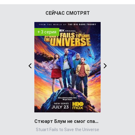
СЕЙЧАС СМОТРЯТ
+ 3 серия
+ 8 серия
Стюарт Блум не смог спасти вселенную
Stuart Fails to Save the Universe
Power Book 