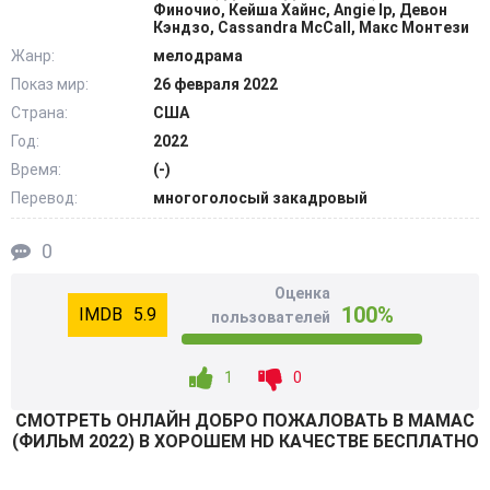
будущих успехов, она обрела знакомство с шеф-
Финочио, Кейша Хайнс, Angie Ip, Девон
Кэндзо, Cassandra McCall, Макс Монтези
поваром обладающим плохой репутацией. Вместе эти
Жанр:
мелодрама
двое должны дать второй шанс обветшалому
Показ мир:
26 февраля 2022
предприятию. Благо старания их должны
Страна:
США
вознаградиться и в будущем предоставить самые яркие
и неожиданные перспективы. Причем выгода окажется
Год:
2022
далеко не ограниченная финансами. @Filmix.fan
Время:
(-)
Перевод:
многоголосый закадровый
0
Оценка
100%
5.9
пользователей
1
0
СМОТРEТЬ ОНЛАЙН ДОБРО ПОЖАЛОВАТЬ В МАМАС
(ФИЛЬМ 2022) В ХОРОШЕМ HD КАЧЕСТВЕ БЕСПЛАТНО