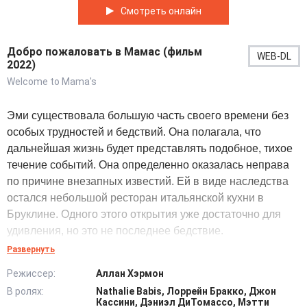
Смотреть онлайн
Добро пожаловать в Мамас (фильм
WEB-DL
2022)
Welcome to Mama's
Эми существовала большую часть своего времени без
особых трудностей и бедствий. Она полагала, что
дальнейшая жизнь будет представлять подобное, тихое
течение событий. Она определенно оказалась неправа
по причине внезапных известий. Ей в виде наследства
остался небольшой ресторан итальянской кухни в
Бруклине. Одного этого открытия уже достаточно для
удивления, но это не последнее бедствие.
Развернуть
Мало получить большое наследство, не менее важно
Режиссер:
Аллан Хэрмон
умело им распоряжаться. Очевидно, сама героиня
В ролях:
Nathalie Babis, Лоррейн Бракко, Джон
толком и не понимает в бизнесе кулинарного дела. Ради
Кассини, Дэниэл ДиТомассо, Мэтти