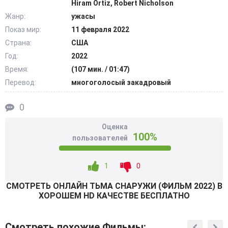
Hiram Ortiz, Robert Nicholson
может так и не найти. Группе спасателей из мира людей
Жанр:
ужасы
предстоит столкнуться с поистине непобедимым врагом,
Показ мир:
11 февраля 2022
возможности которого очень трудно переоценить даже
Страна:
США
профессиональным охотникам за привидениями.
@Filmix.fan
Год:
2022
Время:
(107 мин. / 01:47)
Перевод:
многоголосый закадровый
0
Оценка
100%
пользователей
1
0
СМОТРEТЬ ОНЛАЙН ТЬМА СНАРУЖИ (ФИЛЬМ 2022) В
ХОРОШЕМ HD КАЧЕСТВЕ БЕСПЛАТНО
Смотреть похожие Фильмы: