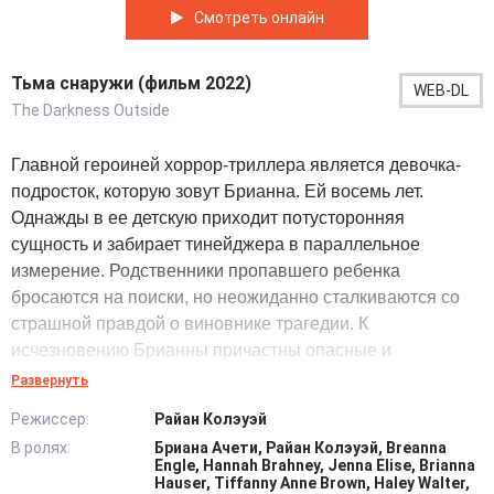
Смотреть онлайн
Тьма снаружи (фильм 2022)
WEB-DL
The Darkness Outside
Главной героиней хоррор-триллера является девочка-
подросток, которую зовут Брианна. Ей восемь лет.
Однажды в ее детскую приходит потусторонняя
сущность и забирает тинейджера в параллельное
измерение. Родственники пропавшего ребенка
бросаются на поиски, но неожиданно сталкиваются со
страшной правдой о виновнике трагедии. К
исчезновению Брианны причастны опасные и
могущественные силы, которые готовы убить каждого,
Развернуть
кто осмелится встать у них на пути. Тетя Мэдлин решает
Режиссер:
Райан Колэуэй
принять вызов зла и объявляет демонам войну.
В ролях:
Бриана Ачети, Райан Колэуэй, Breanna
Самоуверенная женщина не знает, что подобная
Engle, Hannah Brahney, Jenna Elise, Brianna
дерзость может стоить ей жизни, а племянницу она
Hauser, Tiffanny Anne Brown, Haley Walter,