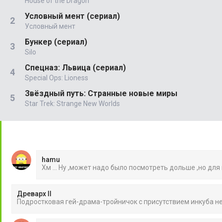
House of the Dragon
Условный мент (сериал)
Условный мент
Бункер (сериал)
Silo
Спецназ: Львица (сериал)
Special Ops: Lioness
Звёздный путь: Странные новые миры
Star Trek: Strange New Worlds
hamu
Хм ... Ну ,может надо было посмотреть дольше ,но для
Древарх II
Подростковая гей-драма-тройничок с присутствием инкуба 