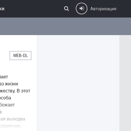
ки
Авторизация
WEB-DL
лает
аз жизни
жеству. В этот
особа
обожает
в
ная выходка
роприятию.