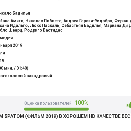
вынести все шуточки и проблемы, увидеть разницу между 
ми в одной семье и помочь разобраться Констанце в ее за
нсало Бадилья
йана Амиго, Николас Поблете, Андреа Гарсия-Уидобро, Фернан
сана Идальго, Люкс Паскаль, Себастьян Бадилья, Мариана Ди
бло Шварц, Родриго Бастидас
медия
января 2019
ли
19
00 мин. / 01:40)
огоголосый закадровый
100%
Оценка пользователей
М БРАТОМ (ФИЛЬМ 2019) В ХОРОШЕМ HD КАЧЕСТВЕ БЕ