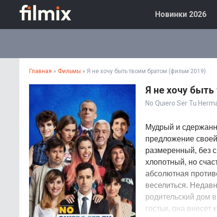
Новинки 2026
Главная
»
Фильмы
» Я не хочу быть твоим братом (фильм 2019)
Я не хочу быть
No Quiero Ser Tu Herm
Мудрый и сдержанн
предложение своей 
размеренный, без с
хлопотный, но счас
абсолютная противо
веселиться. Недавн
родительский дом в
гостьи, она внесет