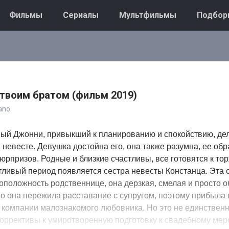
Фильмы
Сериалы
Мультфильмы
Подбор
 твоим братом (фильм 2019)
ano
ый Джонни, привыкший к планированию и спокойствию, де
невесте. Девушка достойна его, она также разумна, ее обр
юрпризов. Родные и близкие счастливы, все готовятся к тор
тливый период появляется сестра невесты Констанца. Эта 
положность родственнице, она дерзкая, смелая и просто 
о она пережила расставание с супругом, поэтому прибыла 
 компании малознакомого любовника. Но это не единствен
 коррективы к умиротворенную подготовку к свадебному ме