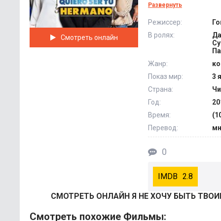
Джонни предстоит 
Развернуть
людьми, воспитанны
Режиссер:
Го
жизни... @Filmix.fan
В ролях:
Да
Смотреть онлайн
Су
Па
Жанр:
ко
Показ мир:
3 
Страна:
Чи
Год:
20
Время:
(1
Перевод:
мн
0
2.8
СМОТРEТЬ ОНЛАЙН Я НЕ ХОЧУ БЫТЬ ТВОИ
Смотреть похожие Фильмы: