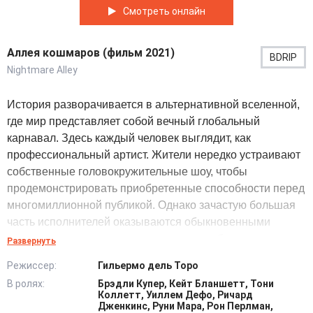
Смотреть онлайн
Аллея кошмаров (фильм 2021)
BDRIP
Nightmare Alley
История разворачивается в альтернативной вселенной,
где мир представляет собой вечный глобальный
карнавал. Здесь каждый человек выглядит, как
профессиональный артист. Жители нередко устраивают
собственные головокружительные шоу, чтобы
продемонстрировать приобретенные способности перед
многомиллионной публикой. Однако зачастую большая
часть исполнителей оказываются обыкновенными
мошенниками, которые на самом деле обманывают
Развернуть
зрителей ради быстрого обогащения. Стэнтон Карлайл
Режиссер:
Гильермо дель Торо
действительно когда-то давно считался перспективным
В ролях:
Брэдли Купер, Кейт Бланшетт, Тони
артистом.
Коллетт, Уиллем Дефо, Ричард
Дженкинс, Руни Мара, Рон Перлман,