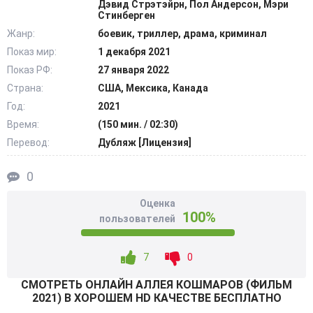
Дэвид Стрэтэйрн, Пол Андерсон, Мэри
Обаятельный парень грезил о невероятной
Стинберген
популярности и славе, но постепенно осознавал, что
Жанр:
боевик, триллер, драма, криминал
талант по непонятным причинам рассеивался. Сейчас
Показ мир:
1 декабря 2021
скрытный аферист, обладающий даром манипулировать
Показ РФ:
27 января 2022
наивными людьми, с помощью хорошо отработанных
Страна:
США, Мексика, Канада
приемов, представляется, как первоклассный телепат и
Год:
2021
медиум. Наглый злоумышленник даже стал звездой
Время:
(150 мин. / 02:30)
модного ночного клуба, где зачастую собирались
Перевод:
Дубляж [Лицензия]
влиятельные и обеспеченные магнаты и чиновники. Во
время последнего торжественного концерта Стэнтон
0
встретил таинственную девушку Лилит Риттер, которая
работает психиатром в государственной лечебнице.
Оценка
Сначала коварная дама попыталась разоблачить
100%
пользователей
Карлайла, но вскоре согласилась помогать преступнику.
@Filmix.fan
7
0
СМОТРEТЬ ОНЛАЙН АЛЛЕЯ КОШМАРОВ (ФИЛЬМ
2021) В ХОРОШЕМ HD КАЧЕСТВЕ БЕСПЛАТНО