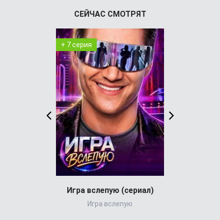
СЕЙЧАС СМОТРЯТ
+ 7 серия
+ 29 серия
Игра вслепую (сериал)
Игра вслепую
Великол