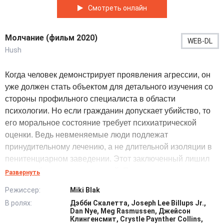
Смотреть онлайн
Молчание (фильм 2020)
WEB-DL
Hush
Когда человек демонстрирует проявления агрессии, он
уже должен стать объектом для детального изучения со
стороны профильного специалиста в области
психологии. Но если гражданин допускает убийство, то
его моральное состояние требует психиатрической
оценки. Ведь невменяемые люди подлежат
принудительному лечению, а не длительной изоляции в
пенитенциарном заведении. Этот заключенный лишил
жизни собственных родителей. Поэтому доктору
Развернуть
соответствующей специализации потребуется изучить
Режиссер:
Miki Blak
его внутренний мир, чтобы вынести свой вердикт.
В ролях:
Дэбби Скалетта, Joseph Lee Billups Jr.,
Неужели к жуткой криминальной трагедии, имевшей
Dan Nye, Meg Rasmussen, Джейсон
колоссальный общественный резонанс, могли иметь
Клингенсмит, Crystle Paynther Collins,