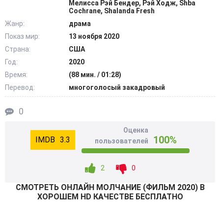
Мелисса Рэй Бендер, Рэй Ходж, Shba
отношения потусторонние силы. Как вписать мистику в
Cochrane, Shalanda Fresh
суровый сленг медицинской практики? Эта история
Жанр:
драма
достойна того, чтобы выяснить правду. Пойдет ли на
Показ мир:
13 ноября 2020
сотрудничество подопечный целеустремленного
Страна:
США
эксперта? @Filmix.fan
Год:
2020
Время:
(88 мин. / 01:28)
Перевод:
многоголосый закадровый
0
Оценка
100%
3.3
пользователей
2
0
СМОТРEТЬ ОНЛАЙН МОЛЧАНИЕ (ФИЛЬМ 2020) В
ХОРОШЕМ HD КАЧЕСТВЕ БЕСПЛАТНО