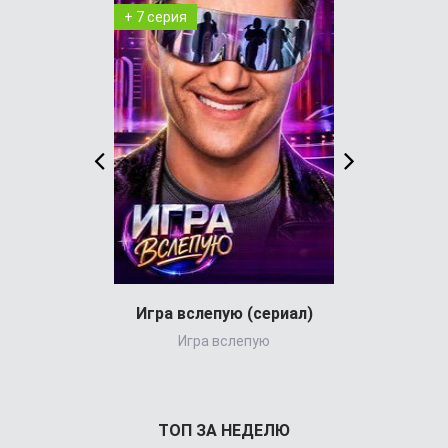
+ 7 серия
+ 29 серия
Игра вслепую (сериал)
Игра вслепую
Великол
ТОП ЗА НЕДЕЛЮ