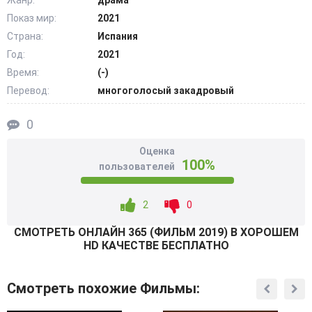
Жанр:
драма
исполнитель заветных целей? Какую роль предстоит
Показ мир:
2021
сыграть целеустремленной девушке, отправляющейся
Страна:
Испания
на ночные улицы, жители которых не спят даже ночью.
Год:
2021
Для них неважны тревоги, беды проходящих мимо лиц,
Время:
(-)
город диктует свои правила проживания. @Filmix.fan
Перевод:
многоголосый закадровый
0
Оценка
100%
пользователей
2
0
СМОТРEТЬ ОНЛАЙН 365 (ФИЛЬМ 2019) В ХОРОШЕМ
HD КАЧЕСТВЕ БЕСПЛАТНО
Смотреть похожие Фильмы: