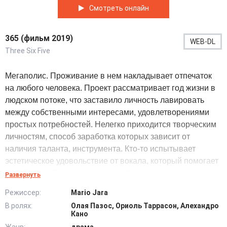
Смотреть онлайн
365 (фильм 2019)
WEB-DL
Three Six Five
Мегаполис. Проживание в нем накладывает отпечаток
на любого человека. Проект рассматривает год жизни в
людском потоке, что заставило личность лавировать
между собственными интересами, удовлетворениями
простых потребностей. Нелегко приходится творческим
личностям, способ заработка которых зависит от
наличия таланта, инструмента. Кто-то испытывает
эстетическое удовольствие от вокала, который помогает
заработать. Один из индивидов берет акустическую
Развернуть
гитару, отправляется на проспект, чтобы проверить
Режиссер:
Mario Jara
имеющее средство коммуникации с гражданами в деле.
В ролях:
Олая Пазос, Ориоль Таррасон, Алехандро
Безликое море незнакомцев проплывает мимо, единицы
Кано
получают музыкальное наслаждение, но достигнет ли