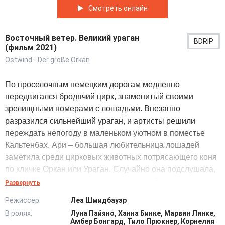
Смотреть онлайн
Восточный ветер. Великий ураган
BDRIP
(фильм 2021)
Ostwind - Der große Orkan
По проселочным немецким дорогам медленно
передвигался бродячий цирк, знаменитый своими
зрелищными номерами с лошадьми. Внезапно
разразился сильнейший ураган, и артисты решили
переждать непогоду в маленьком уютном в поместье
Кальтенбах. Ари – большая любительница лошадей
заметила среди цирковых животных потрясающего коня
по кличке Оркан или Ураган. Случайно она подслушала,
что ему грозит смертельная опасность. Смелая девочка
Развернуть
решила его спасти с помощью своего верного друга коня
Режиссер:
Леа Шмидбауэр
Оствинда и мальчика Карло. Дети хотели заменить
В ролях:
Луна Пайяно, Ханна Бинке, Марвин Линке,
Оркана на сообразительного Оствинда, который должен
Амбер Бонгард, Тило Прюкнер, Корнелия