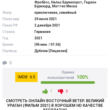
был сбежать в нужный момент. Однако жестокий и
Фробёсс, Нильс Брункхорст, Гедеон
Буркхард, Маттео Миска
злобный владелец цирка разгадал хитроумный план
Жанр:
приключения, семейный
подростков. Лошадь Ари тоже оказалась в большой
Показ мир:
29 июля 2021
опасности. Узнав об этом, Мика поспешила на помощь
Показ РФ:
2 декабря 2021
друзьям. Но у ребят остается совсем мало времени,
чтобы исправить ситуацию, иначе быть беде. @Filmix.fan
Страна:
Германия
Год:
2021
Время:
(96 мин. / 01:36)
Перевод:
Дубляж [Лицензия]
0
Оценка
100%
6.5
пользователей
1
0
СМОТРEТЬ ОНЛАЙН ВОСТОЧНЫЙ ВЕТЕР. ВЕЛИКИЙ
УРАГАН (ФИЛЬМ 2021) В ХОРОШЕМ HD КАЧЕСТВЕ