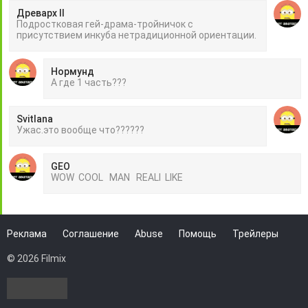
Древарх II
Подростковая гей-драма-тройничок с
присутствием инкуба нетрадиционной ориентации.
Нормунд
А где 1 часть???
Svitlana
Ужас.это вообще что??????
GEO
WOW COOL MAN REALI LIKE
Реклама
Соглашение
Abuse
Помощь
Трейлеры
© 2026 Filmix