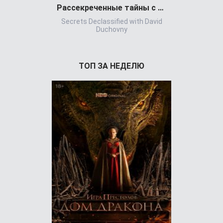
Рассекреченные тайны с Дэвидом Духовны
Игра всл
Secrets Declassified with David
Игр
Duchovny
ТОП ЗА НЕДЕЛЮ