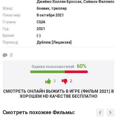
Джеймс Каллен Брэссак, Саймон Филлипс
действующий персонаж этого художественного фильма
Жанр:
боевик, триллер
купил маленькую ферму с уютным домиком, который
Показ мир:
8 октября 2021
располагался в крошечной деревеньке. Но насладиться
Страна:
США
спокойным бытом среднестатистического сельского
жителя ему было, к сожалению, не суждено. @Filmix.fan
Год:
2021
Время:
(-)
Перевод:
Дубляж [Лицензия]
0
60%
Оценка пользователей
3
2
СМОТРEТЬ ОНЛАЙН ВЫЖИТЬ В ИГРЕ (ФИЛЬМ 2021) В
ХОРОШЕМ HD КАЧЕСТВЕ БЕСПЛАТНО
Смотреть похожие Фильмы: