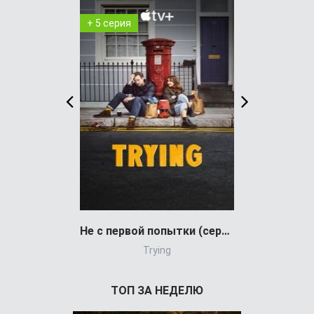
+ 5 серия
+ 6 серия
Не с первой попытки (сериал)
Trying
Dark Si
ТОП ЗА НЕДЕЛЮ