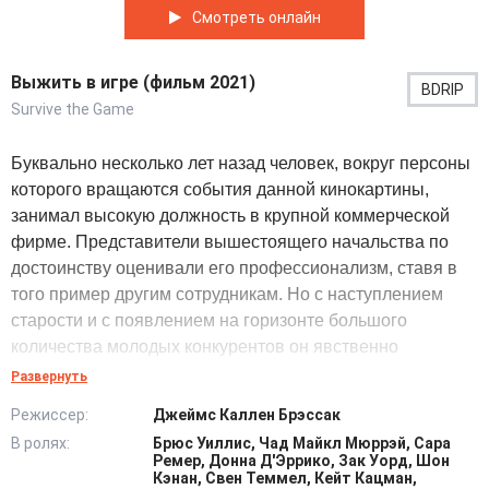
Смотреть онлайн
Выжить в игре (фильм 2021)
BDRIP
Survive the Game
Буквально несколько лет назад человек, вокруг персоны
которого вращаются события данной кинокартины,
занимал высокую должность в крупной коммерческой
фирме. Представители вышестоящего начальства по
достоинству оценивали его профессионализм, ставя в
того пример другим сотрудникам. Но с наступлением
старости и с появлением на горизонте большого
количества молодых конкурентов он явственно
почувствовал, что уже не в состоянии полноценно
Развернуть
справляться с возложенными на него обязанностями, и
Режиссер:
Джеймс Каллен Брэссак
принял решение уйти на заслуженный отдых.
В ролях:
Брюс Уиллис, Чад Майкл Мюррэй, Сара
Ремер, Донна Д'Эррико, Зак Уорд, Шон
Стремясь спрятаться от посторонних глаз, основной
Кэнан, Свен Теммел, Кейт Кацман,