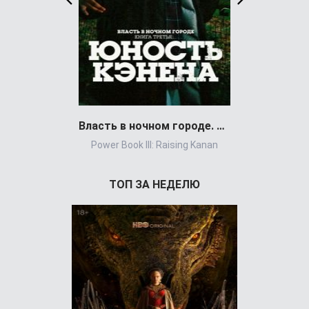
Власть в ночном городе. Книга третья:
След
Power Book III: Raising Kanan
ТОП ЗА НЕДЕЛЮ