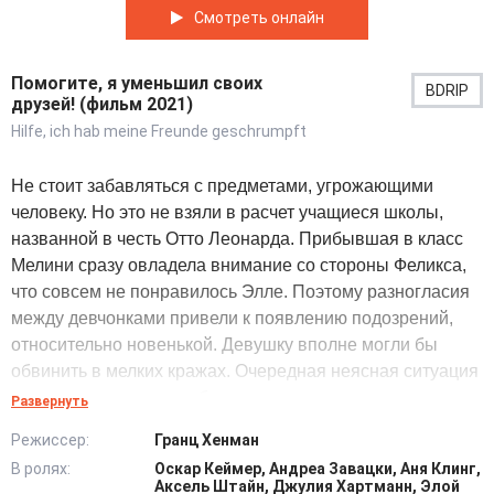
Смотреть онлайн
Помогите, я уменьшил своих
BDRIP
друзей! (фильм 2021)
Hilfe, ich hab meine Freunde geschrumpft
Не стоит забавляться с предметами, угрожающими
человеку. Но это не взяли в расчет учащиеся школы,
названной в честь Отто Леонарда. Прибывшая в класс
Мелини сразу овладела внимание со стороны Феликса,
что совсем не понравилось Элле. Поэтому разногласия
между девчонками привели к появлению подозрений,
относительно новенькой. Девушку вполне могли бы
обвинить в мелких кражах. Очередная неясная ситуация
заставила оказаться в безвыходном положении тех, кто
Развернуть
подвергся воздействию уменьшающего агрегата. И
Режиссер:
Гранц Хенман
теперь ребята обязаны разыскать волшебный шар,
В ролях:
Оскар Кеймер, Андреа Завацки, Аня Клинг,
чтобы вернуть себе прежние размеры. А насколько
Аксель Штайн, Джулия Хартманн, Элой