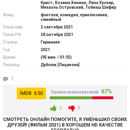
сложно существовать в состоянии беспомощной
Крист, Козима Хенман, Лина Хускер,
Михаэль Островский, Тобиаш Шефер
букашки, старшеклассники скоро ощутят на своей
Жанр:
фэнтези, комедия, приключения,
"шкуре". Справятся ли сорванцы с экстремальным
семейный
стечением обстоятельств, способным принести
Показ мир:
2 сентября 2021
летальный исход, если не консолидировать усилия,
Показ РФ:
28 октября 2021
направленные на спасение? @Filmix.fan
Страна:
Германия
Год:
2021
Время:
(95 мин. / 01:35)
Перевод:
Дубляж [Лицензия]
1
67%
Оценка пользователей
6.50
2
1
СМОТРEТЬ ОНЛАЙН ПОМОГИТЕ, Я УМЕНЬШИЛ СВОИХ
ДРУЗЕЙ! (ФИЛЬМ 2021) В ХОРОШЕМ HD КАЧЕСТВЕ