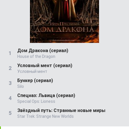
Дом Дракона (сериал)
House of the Dragon
Условный мент (сериал)
Условный мент
Бункер (сериал)
Silo
Спецназ: Львица (сериал)
Special Ops: Lioness
Звёздный путь: Странные новые миры
Star Trek: Strange New Worlds