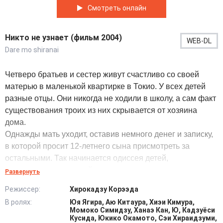
Смотреть онлайн
Никто не узнает (фильм 2004)
WEB-DL
Dare mo shiranai
Четверо братьев и сестер живут счастливо со своей
матерью в маленькой квартирке в Токио. У всех детей
разные отцы. Они никогда не ходили в школу, а сам факт
существования троих из них скрывается от хозяина
дома.
Однажды мать уходит, оставив немного денег и записку,
в которой просит 12-летнего сына присмотреть за
остальными. Так начинается одиссея детей,
путешествие, конечный пункт которого никто не знает.
Развернуть
@Filmix.fan
Режиссер:
Хирокадзу Корээда
В ролях:
Юя Ягира, Аю Китаура, Хиэи Кимура,
Момоко Симидзу, Ханаэ Кан, Ю, Кадзуёси
Кусида, Юкико Окамото, Сэи Хираидзуми,