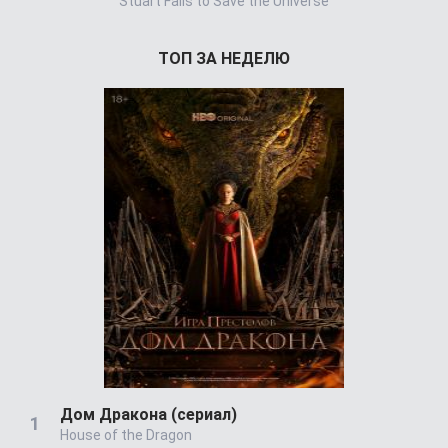
Stuart Fails to Save the Universe
Power Book 
ТОП ЗА НЕДЕЛЮ
Дом Дракона (сериал)
House of the Dragon