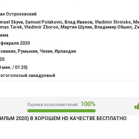
иболее неприятных инцидентах. Также можно увидеть отдел
из, иметь возможность исследовать суть данных споров. Чт
ан Остроховский
ящие слуги в понимании духовных лиц, какой смысл вклад
muel Skyva, Samuel Polakovic, Влад Иванов, Vladimír Strnisko, 
лучить однозначный ответ на сложные вопросы, имеющиес
mas Turek, Vladimír Zboron, Мартин Шулик, Владимир Обшил, Zv
х в масштабном конфликте? @Filmix.fan
ама
 февраля 2020
овакия, Румыния, Чехия, Ирландия
20
0 мин. / 01:20)
огоголосый закадровый
100%
Оценка пользователей
ИЛЬМ 2020) В ХОРОШЕМ HD КАЧЕСТВЕ БЕСПЛАТНО