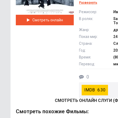
фокусируясь на на
Развернуть
стороны, дать анал
Режиссер:
Ив
представляют насто
В ролях:
Sa
Смотреть онлайн
понятие? Можно по
To
людей, участвующи
Жанр:
др
Показ мир:
24
Страна:
Сл
Год:
20
Время:
(8
Перевод:
мн
0
6.30
СМОТРEТЬ ОНЛАЙН СЛУГИ (Ф
Смотреть похожие Фильмы: