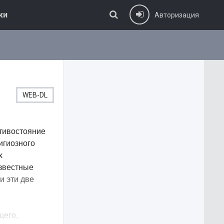
ки
Авторизация
WEB-DL
отивостояние
игиозного
х
звестные
и эти две
щего,