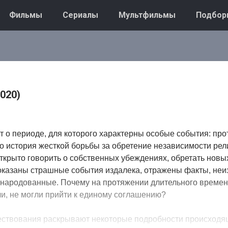
Фильмы
Сериалы
Мультфильмы
Подбор
020)
 о периоде, для которого характерны особые события: пр
то история жесткой борьбы за обретение независимости рел
ткрыто говорить о собственных убеждениях, обретать новы
оказаны страшные события издалека, отражены факты, неи
бнародованные. Почему на протяжении длительного времен
и, не могли прийти к единому соглашению?
ествования раскрывают некоторые подробности происходя