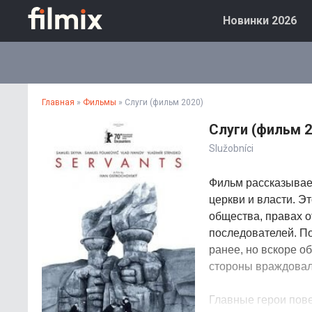
Новинки 2026
Главная
»
Фильмы
» Слуги (фильм 2020)
Слуги (фильм 2
Služobníci
Фильм рассказывает
церкви и власти. Э
общества, правах о
последователей. П
ранее, но вскоре о
стороны враждовал
Главные герои пов