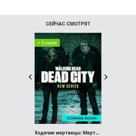
СЕЙЧАС СМОТРЯТ
+ 3 серия
+ 2 серия
Ходячие мертвецы: Мертвый город (сериал)
Спецназ: Л