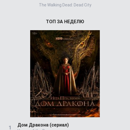
The Walking Dead: Dead City
Special
ТОП ЗА НЕДЕЛЮ
Дом Дракона (сериал)