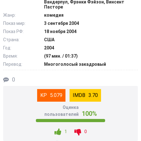
Вандерпул, Фрэнки Фэйзон, Винсент
Приглашены все вместе и каждый в отдельности. И вот
Пасторе
уже сестры, братья, кузены, под предводительством
Жанр:
комедия
безумных тетушек и дядюшек выкатывают мангалы во
Показ мир:
3 сентября 2004
двор, раздувают угли и не забывают включить музыку
Показ РФ:
18 ноября 2004
погромче… @Filmix.fan
Страна:
США
Год:
2004
Время:
(97 мин. / 01:37)
Перевод:
Многоголосый закадровый
0
5.079
3.70
Оценка
100%
пользователей
1
0