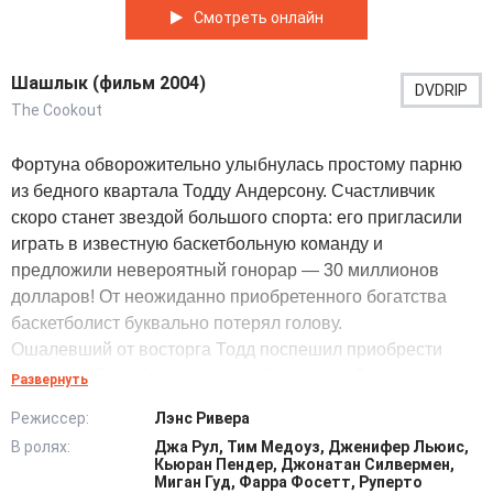
Смотреть онлайн
Шашлык (фильм 2004)
DVDRIP
The Cookout
Фортуна обворожительно улыбнулась простому парню
из бедного квартала Тодду Андерсону. Счастливчик
скоро станет звездой большого спорта: его пригласили
играть в известную баскетбольную команду и
предложили невероятный гонорар — 30 миллионов
долларов! От неожиданно приобретенного богатства
баскетболист буквально потерял голову.
Ошалевший от восторга Тодд поспешил приобрести
роскошный особняк в фешенебельном районе,
Развернуть
населенном местной манерной аристократией.
Режиссер:
Лэнс Ривера
Праздновать новоселье он решает в кругу
В ролях:
Джа Рул, Тим Медоуз, Дженифер Льюис,
многочисленных родственников и друзей, которых у него
Кьюран Пендер, Джонатан Силвермен,
множество, буквально целый квартал.
Миган Гуд, Фарра Фосетт, Руперто