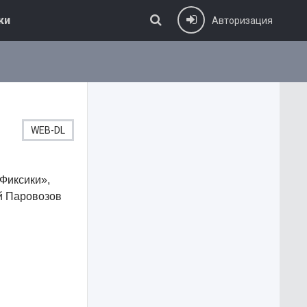
ки
Авторизация
WEB-DL
Фиксики»,
й Паровозов