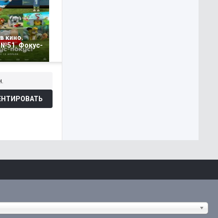
в кино.
 №51. Фокус-
.
НТИРОВАТЬ