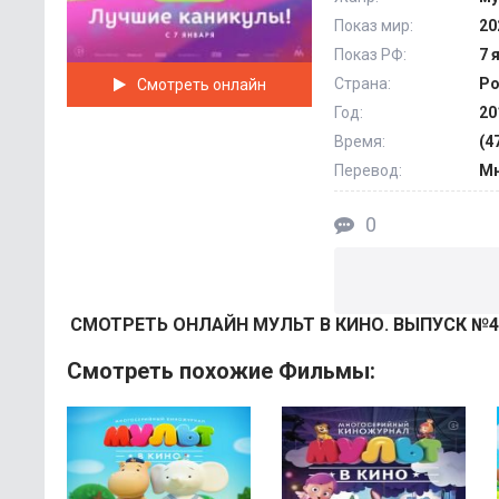
Показ мир:
20
Показ РФ:
7 
Страна:
Ро
Смотреть онлайн
Год:
20
Время:
(4
Перевод:
Мн
0
СМОТРEТЬ ОНЛАЙН МУЛЬТ В КИНО. ВЫПУСК №44
Смотреть похожие Фильмы: