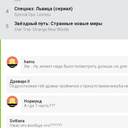
Спецназ: Львица (сериал)
Special Ops: Lioness
Звёздный путь: Странные новые миры
Star Trek: Strange New Worlds
hamu
Хм ... Ну ,может надо было посмотреть дольше ,но для
Древарх II
Подростковая гей-драма-тройничок с присутствием инкуба 
Нормунд
А где 1 часть???
Svitlana
Ужас.это вообще что??????