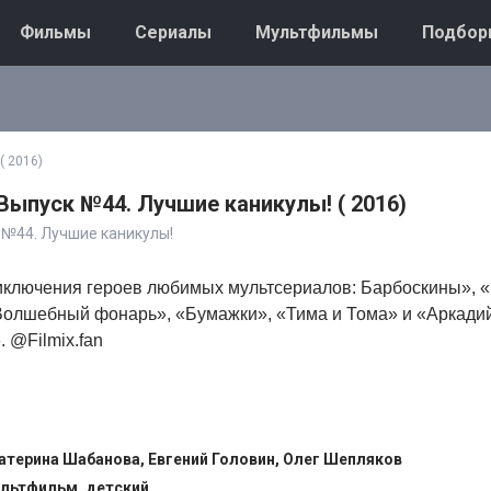
Фильмы
Сериалы
Мультфильмы
Подбор
( 2016)
Выпуск №44. Лучшие каникулы! ( 2016)
 №44. Лучшие каникулы!
риключения героев любимых мультсериалов: Барбоскины», «
олшебный фонарь», «Бумажки», «Тима и Тома» и «Аркади
 @Filmix.fan
атерина Шабанова, Евгений Головин, Олег Шепляков
льтфильм, детский