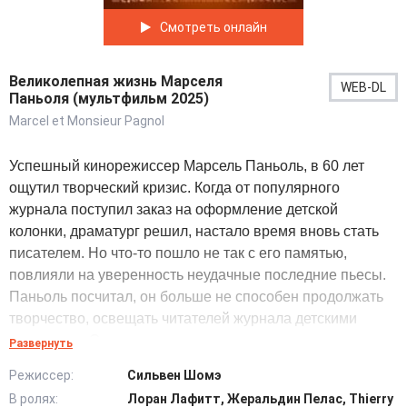
Смотреть онлайн
Великолепная жизнь Марселя
WEB-DL
Паньоля (мультфильм 2025)
Marcel et Monsieur Pagnol
Успешный кинорежиссер Марсель Паньоль, в 60 лет
ощутил творческий кризис. Когда от популярного
журнала поступил заказ на оформление детской
колонки, драматург решил, настало время вновь стать
писателем. Но что-то пошло не так с его памятью,
повлияли на уверенность неудачные последние пьесы.
Паньоль посчитал, он больше не способен продолжать
творчество, освещать читателей журнала детскими
историями. Однажды все изменилось, внезапно
Развернуть
стареющий режиссер увидел маленького Марселя,
Режиссер:
Сильвен Шомэ
мальчика из собственного детства. Пара отправилась
В ролях:
Лоран Лафитт, Жеральдин Пелас, Thierry
путешествовать, переживать жизненные события,