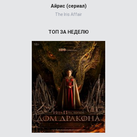
Айрис (сериал)
Холод
The Iris Affair
ТОП ЗА НЕДЕЛЮ