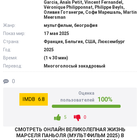
Garcia, Anaïs Petit, Vincent Fernandel,
которые пришлось испытать Паньолю. Пожилой и
Véronique Philipponnat, Philippe Beyls,
Оливия Готанегри, Софи Марешаль, Martin
маленький Марсель прошли через путь детства, юности
Meersman
кинорежиссера, вспомнили теплое общение с семьей,
Жанр:
мультфильм, биография
пережили заново первую важную встречу, познали
Показ мир:
17 мая 2025
радости любви, расставания и разочарования. Жизнь
Страна:
Франция, Бельгия, США, Люксембург
протекает по-разному сценарию даже у гениев, на смену
Год:
2025
неприятностям приходит успех, ошибки прошлого
Время:
(1 ч 30 мин)
заставляют их не совершать. @Filmix.fan
Перевод:
Многоголосый закадровый
0
Оценка
100%
6.8
пользователей
5
0
СМОТРEТЬ ОНЛАЙН ВЕЛИКОЛЕПНАЯ ЖИЗНЬ
МАРСЕЛЯ ПАНЬОЛЯ (МУЛЬТФИЛЬМ 2025) В